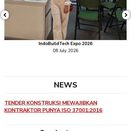
Previous
N
IndoBuildTech Expo 2026
08 July 2026
NEWS
TENDER KONSTRUKSI MEWAJIBKAN
KONTRAKTOR PUNYA ISO 37001:2016