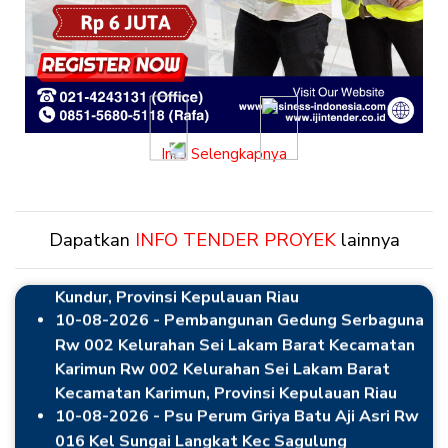
10-08-2026 - Lanjutan Pembangunan Tpq
Terintegritas Parkir Mesjid Qauman Kel. Gading
Previous
Next
Sari Kec. Kundur - Kab. Karimun Kelurahan Gading
Info Selengkapnya
Sari Kec. Kundur
10-08-2026 - Pembangunan Semenisasi Gang
mawar 5 Km. 4 Kel. Tanjung Batu Barat Kec.
Dapatkan
INFO TENDER PROYEK
lainnya
Kundur, Provinsi Kepulauan Riau
10-08-2026 - Pembangunan Gedung Serbaguna
Rw 002 Kelurahan Sei Lakam Barat Kecamatan
Karimun Rw 002 Kelurahan Sei Lakam Barat
Kecamatan Karimun, Provinsi Kepulauan Riau
10-08-2026 - Psu Perum Griya Batu Aji Asri Rw
016 Kel Sungai Langkat Kec Sagulung
10-08-2026 - Jasa Konsultan Pengawasan
Pengadaan dan Pemasangan Penerangan