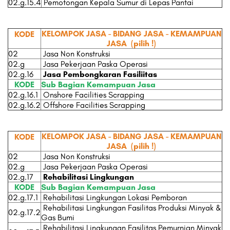
02.g.15.4
Pemotongan Kepala Sumur di Lepas Pantai
KELOMPOK JASA - BIDANG JASA - KEMAMPUAN
KODE
JASA
(pilih !)
02
Jasa Non Konstruksi
02.g
Jasa Pekerjaan Paska Operasi
02.g.16
Jasa Pembongkaran Fasiliitas
KODE
Sub Bagian Kemampuan Jasa
02.g.16.1
Onshore Facilities Scrapping
02.g.16.2
Offshore Facilities Scrapping
KELOMPOK JASA - BIDANG JASA - KEMAMPUAN
KODE
JASA
(pilih !)
02
Jasa Non Konstruksi
02.g
Jasa Pekerjaan Paska Operasi
02.g.17
Rehabilitasi Lingkungan
KODE
Sub Bagian Kemampuan Jasa
02.g.17.1
Rehabilitasi Lingkungan Lokasi Pemboran
Rehabilitasi Lingkungan Fasilitas Produksi Minyak &
02.g.17.2
Gas Bumi
Rehabilitasi Lingkungan Fasilitas Pemurnian Minyak