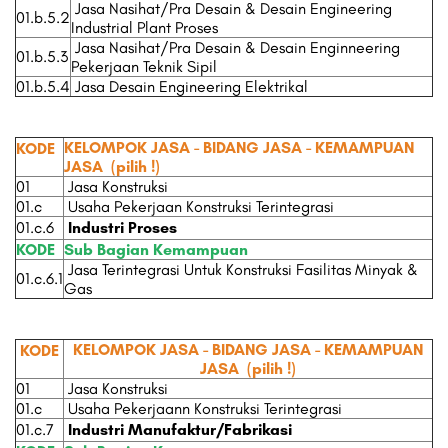
Jasa Nasihat/Pra Desain & Desain Engineering
01.b.5.2
Industrial Plant Proses
Jasa Nasihat/Pra Desain & Desain Enginneering
01.b.5.3
Pekerjaan Teknik Sipil
01.b.5.4
Jasa Desain Engineering Elektrikal
KELOMPOK JASA - BIDANG JASA - KEMAMPUAN
KODE
JASA
(pilih !)
01
Jasa Konstruksi
01.c
Usaha Pekerjaan Konstruksi Terintegrasi
01.c.6
Industri Proses
KODE
Sub Bagian Kemampuan
Jasa Terintegrasi Untuk Konstruksi Fasilitas Minyak &
01.c.6.1
Gas
KELOMPOK JASA - BIDANG JASA - KEMAMPUAN
KODE
JASA
(pilih !)
01
Jasa Konstruksi
01.c
Usaha Pekerjaann Konstruksi Terintegrasi
01.c.7
Industri Manufaktur/Fabrikasi