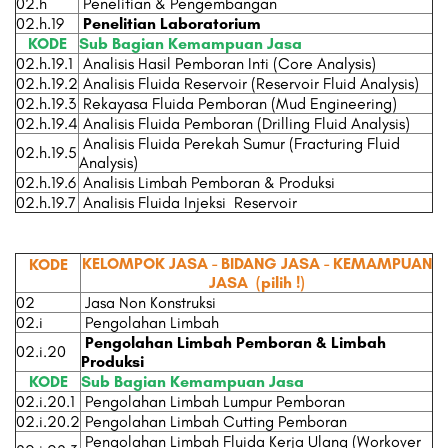
02.h
Penelitian & Pengembangan
02.h.19
Penelitian Laboratorium
KODE
Sub Bagian Kemampuan Jasa
02.h.19.1
Analisis Hasil Pemboran Inti (Core Analysis)
02.h.19.2
Analisis Fluida Reservoir (Reservoir Fluid Analysis)
02.h.19.3
Rekayasa Fluida Pemboran (Mud Engineering)
02.h.19.4
Analisis Fluida Pemboran (Drilling Fluid Analysis)
Analisis Fluida Perekah Sumur (Fracturing Fluid
02.h.19.5
Analysis)
02.h.19.6
Analisis Limbah Pemboran & Produksi
02.h.19.7
Analisis Fluida Injeksi Reservoir
KELOMPOK JASA - BIDANG JASA - KEMAMPUAN
KODE
JASA
(pilih !)
02
Jasa Non Konstruksi
02.i
Pengolahan Limbah
Pengolahan Limbah Pemboran & Limbah
02.i.20
Produksi
KODE
Sub Bagian Kemampuan Jasa
02.i.20.1
Pengolahan Limbah Lumpur Pemboran
02.i.20.2
Pengolahan Limbah Cutting Pemboran
Pengolahan Limbah Fluida Kerja Ulang (Workover