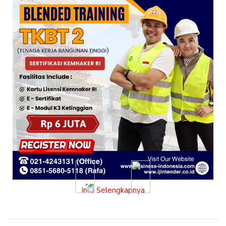
06-08-2026 - Usulan Jasa Penggantian Struktur
Crane Water Intake 10 Ton
06-08-2026 - Pengadaan Portable Microscope
06-08-2026 - Pengadaan Barang dan Jasa GI 150
Previous
Next
kV Genteng Extension 4 Line Bay
Info Selengkapnya
06-08-2026 - Pengadaan Panel Sub Distribution
Panel (SDP) untuk Penyambungan Pelanggan
Skema BP Estetika Perumahan