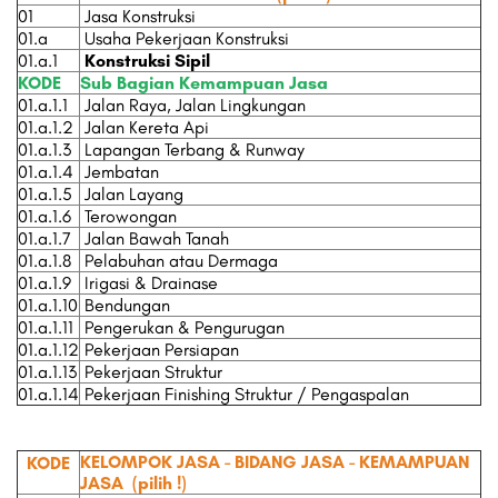
01
Jasa Konstruksi
01.a
Usaha Pekerjaan Konstruksi
01.a.1
Konstruksi Sipil
KODE
Sub Bagian Kemampuan Jasa
01.a.1.1
Jalan Raya, Jalan Lingkungan
01.a.1.2
Jalan Kereta Api
01.a.1.3
Lapangan Terbang & Runway
01.a.1.4
Jembatan
01.a.1.5
Jalan Layang
01.a.1.6
Terowongan
01.a.1.7
Jalan Bawah Tanah
01.a.1.8
Pelabuhan atau Dermaga
01.a.1.9
Irigasi & Drainase
01.a.1.10
Bendungan
01.a.1.11
Pengerukan & Pengurugan
01.a.1.12
Pekerjaan Persiapan
01.a.1.13
Pekerjaan Struktur
01.a.1.14
Pekerjaan Finishing Struktur / Pengaspalan
KELOMPOK JASA - BIDANG JASA - KEMAMPUAN
KODE
JASA
(pilih !)