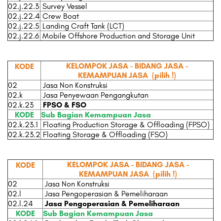
02.j.22.3
Survey Vessel
02.j.22.4
Crew Boat
02.j.22.5
Landing Craft Tank (LCT)
02.j.22.6
Mobile Offshore Production and Storage Unit
KELOMPOK JASA - BIDANG JASA -
KODE
KEMAMPUAN JASA
(pilih !)
02
Jasa Non Konstruksi
02.k
Jasa Penyewaan Pengangkutan
02.k.23
FPSO & FSO
KODE
Sub Bagian Kemampuan Jasa
02.k.23.1
Floating Production Storage & Offloading (FPSO)
02.k.23.2
Floating Storage & Offloading (FSO)
KELOMPOK JASA - BIDANG JASA -
KODE
KEMAMPUAN JASA
(pilih !)
02
Jasa Non Konstruksi
02.l
Jasa Pengoperasian & Pemeliharaan
02.l.24
Jasa Pengoperasian & Pemeliharaan
KODE
Sub Bagian Kemampuan Jasa