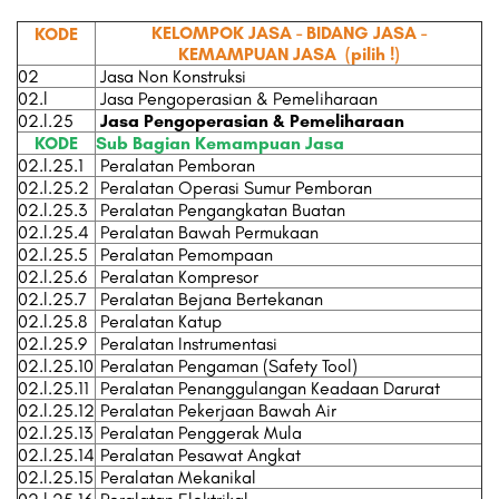
KELOMPOK JASA - BIDANG JASA -
KODE
KEMAMPUAN JASA
(pilih !)
02
Jasa Non Konstruksi
02.l
Jasa Pengoperasian & Pemeliharaan
02.l.25
Jasa Pengoperasian & Pemeliharaan
KODE
Sub Bagian Kemampuan Jasa
02.l.25.1
Peralatan Pemboran
02.l.25.2
Peralatan Operasi Sumur Pemboran
02.l.25.3
Peralatan Pengangkatan Buatan
02.l.25.4
Peralatan Bawah Permukaan
02.l.25.5
Peralatan Pemompaan
02.l.25.6
Peralatan Kompresor
02.l.25.7
Peralatan Bejana Bertekanan
02.l.25.8
Peralatan Katup
02.l.25.9
Peralatan Instrumentasi
02.l.25.10
Peralatan Pengaman (Safety Tool)
02.l.25.11
Peralatan Penanggulangan Keadaan Darurat
02.l.25.12
Peralatan Pekerjaan Bawah Air
02.l.25.13
Peralatan Penggerak Mula
02.l.25.14
Peralatan Pesawat Angkat
02.l.25.15
Peralatan Mekanikal