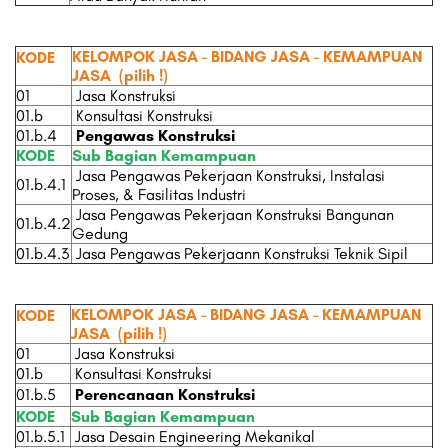
KELOMPOK JASA - BIDANG JASA - KEMAMPUAN
KODE
JASA
(pilih !)
01
Jasa Konstruksi
01.b
Konsultasi Konstruksi
01.b.4
Pengawas Konstruksi
KODE
Sub Bagian Kemampuan
Jasa Pengawas Pekerjaan Konstruksi, Instalasi
01.b.4.1
Proses, & Fasilitas Industri
Jasa Pengawas Pekerjaan Konstruksi Bangunan
01.b.4.2
Gedung
01.b.4.3
Jasa Pengawas Pekerjaann Konstruksi Teknik Sipil
KELOMPOK JASA - BIDANG JASA - KEMAMPUAN
KODE
JASA
(pilih !)
01
Jasa Konstruksi
01.b
Konsultasi Konstruksi
01.b.5
Perencanaan Konstruksi
KODE
Sub Bagian Kemampuan
01.b.5.1
Jasa Desain Engineering Mekanikal