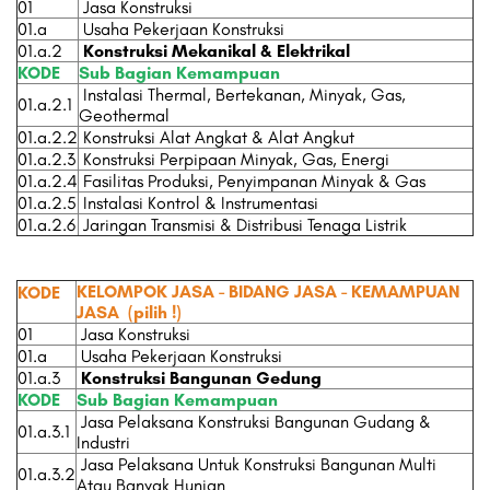
01
Jasa Konstruksi
01.a
Usaha Pekerjaan Konstruksi
01.a.2
Konstruksi Mekanikal & Elektrikal
KODE
Sub Bagian Kemampuan
Instalasi Thermal, Bertekanan, Minyak, Gas,
01.a.2.1
Geothermal
01.a.2.2
Konstruksi Alat Angkat & Alat Angkut
01.a.2.3
Konstruksi Perpipaan Minyak, Gas, Energi
01.a.2.4
Fasilitas Produksi, Penyimpanan Minyak & Gas
01.a.2.5
Instalasi Kontrol & Instrumentasi
01.a.2.6
Jaringan Transmisi & Distribusi Tenaga Listrik
KELOMPOK JASA - BIDANG JASA - KEMAMPUAN
KODE
JASA
(pilih !)
01
Jasa Konstruksi
01.a
Usaha Pekerjaan Konstruksi
01.a.3
Konstruksi Bangunan Gedung
KODE
Sub Bagian Kemampuan
Jasa Pelaksana Konstruksi Bangunan Gudang &
01.a.3.1
Industri
Jasa Pelaksana Untuk Konstruksi Bangunan Multi
01.a.3.2
Atau Banyak Hunian