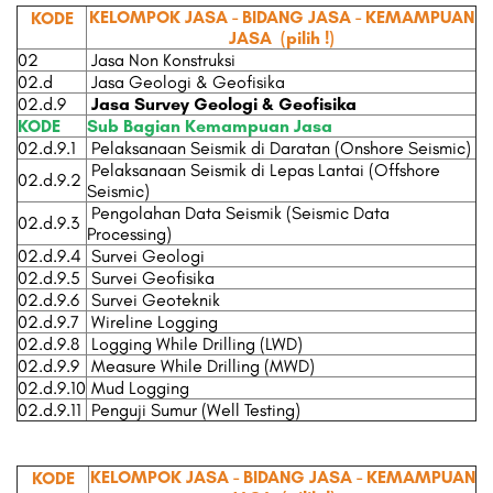
KELOMPOK JASA - BIDANG JASA - KEMAMPUAN
KODE
JASA
(pilih !)
02
Jasa Non Konstruksi
02.d
Jasa Geologi & Geofisika
02.d.9
Jasa Survey Geologi & Geofisika
KODE
Sub Bagian Kemampuan Jasa
02.d.9.1
Pelaksanaan Seismik di Daratan (Onshore Seismic)
Pelaksanaan Seismik di Lepas Lantai (Offshore
02.d.9.2
Seismic)
Pengolahan Data Seismik (Seismic Data
02.d.9.3
Processing)
02.d.9.4
Survei Geologi
02.d.9.5
Survei Geofisika
02.d.9.6
Survei Geoteknik
02.d.9.7
Wireline Logging
02.d.9.8
Logging While Drilling (LWD)
02.d.9.9
Measure While Drilling (MWD)
02.d.9.10
Mud Logging
02.d.9.11
Penguji Sumur (Well Testing)
KELOMPOK JASA - BIDANG JASA - KEMAMPUAN
KODE