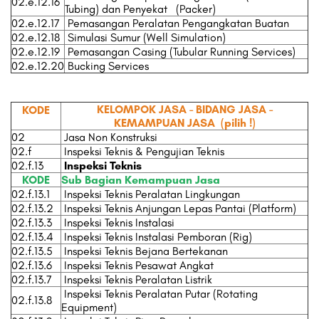
02.e.12.16
Tubing) dan Penyekat (Packer)
02.e.12.17
Pemasangan Peralatan Pengangkatan Buatan
02.e.12.18
Simulasi Sumur (Well Simulation)
02.e.12.19
Pemasangan Casing (Tubular Running Services)
02.e.12.20
Bucking Services
KELOMPOK JASA - BIDANG JASA -
KODE
KEMAMPUAN JASA
(pilih !)
02
Jasa Non Konstruksi
02.f
Inspeksi Teknis & Pengujian Teknis
02.f.13
Inspeksi Teknis
KODE
Sub Bagian Kemampuan Jasa
02.f.13.1
Inspeksi Teknis Peralatan Lingkungan
02.f.13.2
Inspeksi Teknis Anjungan Lepas Pantai (Platform)
02.f.13.3
Inspeksi Teknis Instalasi
02.f.13.4
Inspeksi Teknis Instalasi Pemboran (Rig)
02.f.13.5
Inspeksi Teknis Bejana Bertekanan
02.f.13.6
Inspeksi Teknis Pesawat Angkat
02.f.13.7
Inspeksi Teknis Peralatan Listrik
Inspeksi Teknis Peralatan Putar (Rotating
02.f.13.8
Equipment)