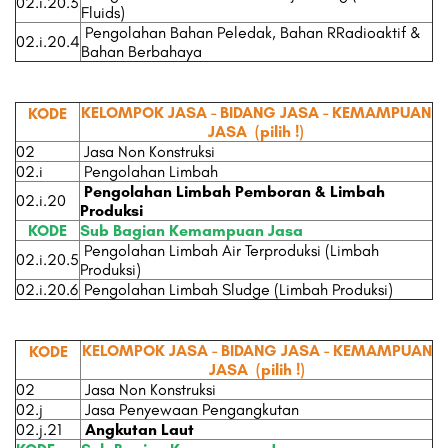
02.i.20.3
Fluids)
Pengolahan Bahan Peledak, Bahan RRadioaktif &
02.i.20.4
Bahan Berbahaya
KELOMPOK JASA - BIDANG JASA - KEMAMPUAN
KODE
JASA
(pilih !)
02
Jasa Non Konstruksi
02.i
Pengolahan Limbah
Pengolahan Limbah Pemboran & Limbah
02.i.20
Produksi
KODE
Sub Bagian Kemampuan Jasa
Pengolahan Limbah Air Terproduksi (Limbah
02.i.20.5
Produksi)
02.i.20.6
Pengolahan Limbah Sludge (Limbah Produksi)
KELOMPOK JASA - BIDANG JASA - KEMAMPUAN
KODE
JASA
(pilih !)
02
Jasa Non Konstruksi
02.j
Jasa Penyewaan Pengangkutan
02.j.21
Angkutan Laut