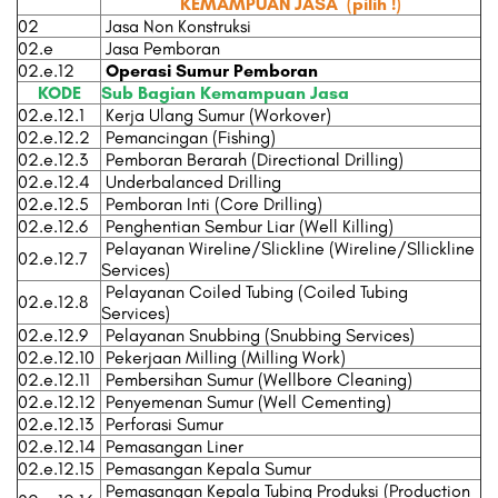
KEMAMPUAN JASA
(pilih !)
02
Jasa Non Konstruksi
02.e
Jasa Pemboran
02.e.12
Operasi Sumur Pemboran
KODE
Sub Bagian Kemampuan Jasa
02.e.12.1
Kerja Ulang Sumur (Workover)
02.e.12.2
Pemancingan (Fishing)
02.e.12.3
Pemboran Berarah (Directional Drilling)
02.e.12.4
Underbalanced Drilling
02.e.12.5
Pemboran Inti (Core Drilling)
02.e.12.6
Penghentian Sembur Liar (Well Killing)
Pelayanan Wireline/Slickline (Wireline/Sllickline
02.e.12.7
Services)
Pelayanan Coiled Tubing (Coiled Tubing
02.e.12.8
Services)
02.e.12.9
Pelayanan Snubbing (Snubbing Services)
02.e.12.10
Pekerjaan Milling (Milling Work)
02.e.12.11
Pembersihan Sumur (Wellbore Cleaning)
02.e.12.12
Penyemenan Sumur (Well Cementing)
02.e.12.13
Perforasi Sumur
02.e.12.14
Pemasangan Liner
02.e.12.15
Pemasangan Kepala Sumur
Pemasangan Kepala Tubing Produksi (Production