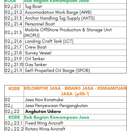
KODE
Sub Bagian Kemampuan Jasa
02.j.21.1
Tug Boat
02.j.21.2
Accomodation Work Barge (AWB)
02.j.21.3
Anchor Handling Tug Supply (AHTS)
02.j.21.4
Personnel Boat
Mobile OffShore Production & Storage Unit
02.j.21.5
(MOPU)
02.j.21.6
Landing Craft Tank (LCT)
02.j.21.7
Crew Boat
02.j.21.8
Survey Vessel
02.j.21.9
Oil Tanker
02.j.21.10
Gas Tanker
02.j.21.11
Self-Propelled Oil Barge (SPOB)
KELOMPOK JASA - BIDANG JASA - KEMAMPUAN
KODE
JASA
(pilih !)
02
Jasa Non Konstruksi
02.j
Jasa Penyewaan Pengangkutan
02.j.22
Angkutan Udara
KODE
Sub Bagian Kemampuan Jasa
02.j.22.1
Fixed Wing Aircraft
02.j.22.2
Rotary Wing Aircraft