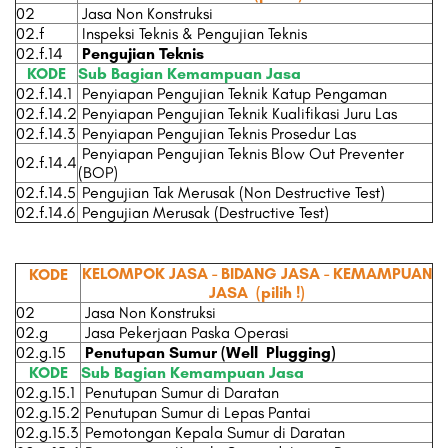
02
Jasa Non Konstruksi
02.f
Inspeksi Teknis & Pengujian Teknis
02.f.14
Pengujian Teknis
KODE
Sub Bagian Kemampuan Jasa
02.f.14.1
Penyiapan Pengujian Teknik Katup Pengaman
02.f.14.2
Penyiapan Pengujian Teknik Kualifikasi Juru Las
02.f.14.3
Penyiapan Pengujian Teknis Prosedur Las
Penyiapan Pengujian Teknis Blow Out Preventer
02.f.14.4
(BOP)
02.f.14.5
Pengujian Tak Merusak (Non Destructive Test)
02.f.14.6
Pengujian Merusak (Destructive Test)
KELOMPOK JASA - BIDANG JASA - KEMAMPUAN
KODE
JASA
(pilih !)
02
Jasa Non Konstruksi
02.g
Jasa Pekerjaan Paska Operasi
02.g.15
Penutupan Sumur (Well Plugging)
KODE
Sub Bagian Kemampuan Jasa
02.g.15.1
Penutupan Sumur di Daratan
02.g.15.2
Penutupan Sumur di Lepas Pantai
02.g.15.3
Pemotongan Kepala Sumur di Daratan