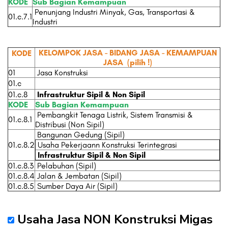
KODE
Sub Bagian Kemampuan
Penunjang Industri Minyak, Gas, Transportasi &
01.c.7.1
Industri
KELOMPOK JASA - BIDANG JASA - KEMAMPUAN
KODE
JASA
(pilih !)
01
Jasa Konstruksi
01.c
01.c.8
Infrastruktur Sipil & Non Sipil
KODE
Sub Bagian Kemampuan
Pembangkit Tenaga Listrik, Sistem Transmisi &
01.c.8.1
Distribusi (Non Sipil)
Bangunan Gedung (Sipil)
01.c.8.2
Usaha Pekerjaann Konstruksi Terintegrasi
Infrastruktur Sipil & Non Sipil
01.c.8.3
Pelabuhan (Sipil)
01.c.8.4
Jalan & Jembatan (Sipil)
01.c.8.5
Sumber Daya Air (Sipil)
Usaha Jasa NON Konstruksi Migas