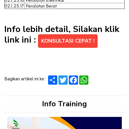
02.l.25.16
Peralatan Elektrikal
02.l.25.17
Peralatan Berat
Info lebih detail, Silakan klik
link ini :
KONSULTASI CEPAT !
Share
Twitter
Facebook
WhatsApp
Bagikan artikel ini ke :
Info Training