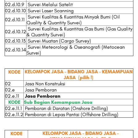
02.d.10.9
Survei Melalui Satelit
02.d.10.10
Survei Laser Scanning
Survei Kualitas & Kuantitas Minyak Bumi (Oil
02.d.10.11
Quality & Quantity Survei)
Survei Kualitas & Kuantitas Gas Bumi (Gas Quality
02.d.10.12
& Quantity Survei)
02.d.10.13
Survei Muatan (Cargo Survey)
Survei Meteorologi & Oseanografi (Metocean
02.d.10.14
Survei)
KELOMPOK JASA - BIDANG JASA - KEMAMPUAN
KODE
JASA
(pilih !)
02
Jasa Non Konstruksi
02.e
Jasa Pemboran
02.e.11
Jasa Pemboran
KODE
Sub Bagian Kemampuan Jasa
02.e.11.1
Pemboran di Daratan (Onshore Drilling)
02.e.11.2
Pemboran di Lepas Pantai (Offshore Drilling)
KELOMPOK JASA - BIDANG JASA -
KODE