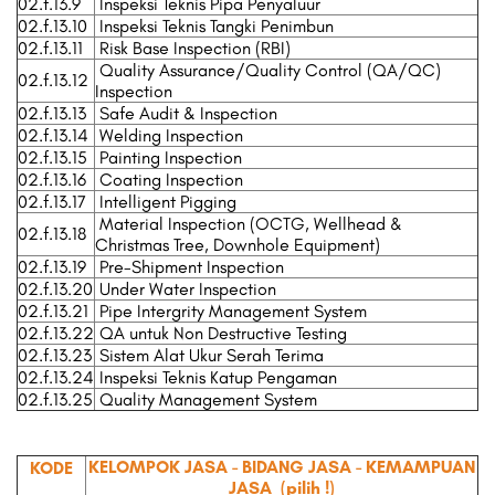
02.f.13.9
Inspeksi Teknis Pipa Penyaluur
02.f.13.10
Inspeksi Teknis Tangki Penimbun
02.f.13.11
Risk Base Inspection (RBI)
Quality Assurance/Quality Control (QA/QC)
02.f.13.12
Inspection
02.f.13.13
Safe Audit & Inspection
02.f.13.14
Welding Inspection
02.f.13.15
Painting Inspection
02.f.13.16
Coating Inspection
02.f.13.17
Intelligent Pigging
Material Inspection (OCTG, Wellhead &
02.f.13.18
Christmas Tree, Downhole Equipment)
02.f.13.19
Pre-Shipment Inspection
02.f.13.20
Under Water Inspection
02.f.13.21
Pipe Intergrity Management System
02.f.13.22
QA untuk Non Destructive Testing
02.f.13.23
Sistem Alat Ukur Serah Terima
02.f.13.24
Inspeksi Teknis Katup Pengaman
02.f.13.25
Quality Management System
KELOMPOK JASA - BIDANG JASA - KEMAMPUAN
KODE
JASA
(pilih !)