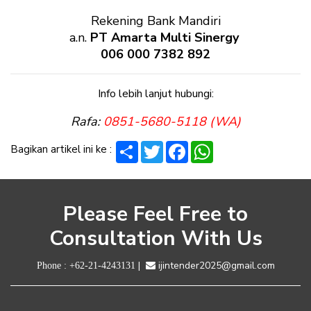
Rekening Bank Mandiri
a.n.
PT Amarta Multi Sinergy
006 000 7382 892
Info lebih lanjut hubungi:
Rafa:
0851-5680-5118 (WA)
Share
Twitter
Facebook
WhatsApp
Bagikan artikel ini ke :
Please Feel Free to
Consultation With Us
|
ijintender2025@gmail.com
Phone :
+62-21-4243131