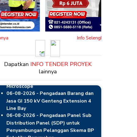
Info Selengkapnya
06-08-2026 - Usulan Jasa Penggantian
Previous
Next
Struktur Crane Water Intake 10 Ton
Dapatkan
INFO TENDER PROYEK
06-08-2026 - Pengadaan Portable
lainnya
Microscope
06-08-2026 - Pengadaan Barang dan
Jasa GI 150 kV Genteng Extension 4
Line Bay
06-08-2026 - Pengadaan Panel Sub
Distribution Panel (SDP) untuk
Penyambungan Pelanggan Skema BP
Estetika Perumahan
06-08-2026 - Pekerjaan Pengadaan