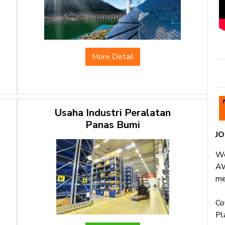
More Detail
Usaha Industri Peralatan
Panas Bumi
J
We
AW
me
Co
Pl