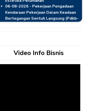
Kendaraan Pekerjaan Dalam Keadaan
Bertegangan Sentuh Langsung (Pdkb-
Sl)
06-08-2026 - Extension Trafo Ke-5 GI
150 kV Serpong
06-08-2026 - Jasa Perbaikan Instalasi
Dan Tindak Lanjut Gangguan Jaringan Di
Upt Bogor
06-08-2026 - KHS Pekerjaan Jasa
Video Info Bisnis
Pemeliharaan ROW UPT Palu