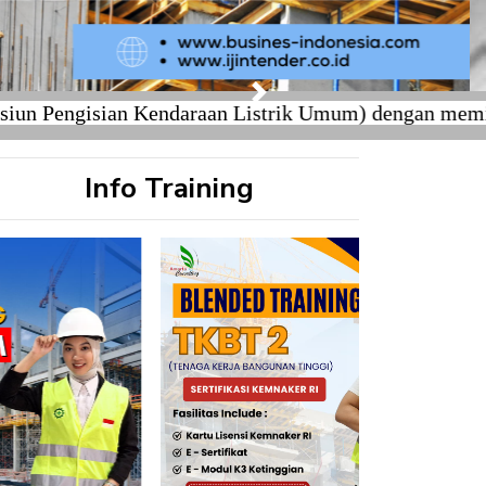
Next
ian Kendaraan Listrik Umum) dengan memiliki tenaga 
Info Training