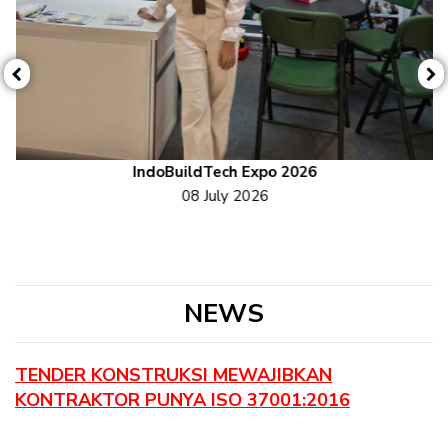
Previous
N
IndoBuildTech Expo 2026
08 July 2026
NEWS
TENDER KONSTRUKSI MEWAJIBKAN
KONTRAKTOR PUNYA ISO 37001:2016