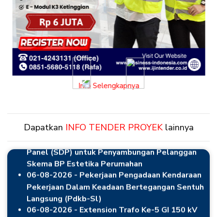
06-08-2026 - Usulan Jasa Penggantian Struktur
Crane Water Intake 10 Ton
Previous
Next
06-08-2026 - Pengadaan Portable Microscope
Info Selengkapnya
06-08-2026 - Pengadaan Barang dan Jasa GI 150
kV Genteng Extension 4 Line Bay
06-08-2026 - Pengadaan Panel Sub Distribution
Dapatkan
INFO TENDER PROYEK
lainnya
Panel (SDP) untuk Penyambungan Pelanggan
Skema BP Estetika Perumahan
06-08-2026 - Pekerjaan Pengadaan Kendaraan
Pekerjaan Dalam Keadaan Bertegangan Sentuh
Langsung (Pdkb-Sl)
06-08-2026 - Extension Trafo Ke-5 GI 150 kV
Serpong
06-08-2026 - Jasa Perbaikan Instalasi Dan