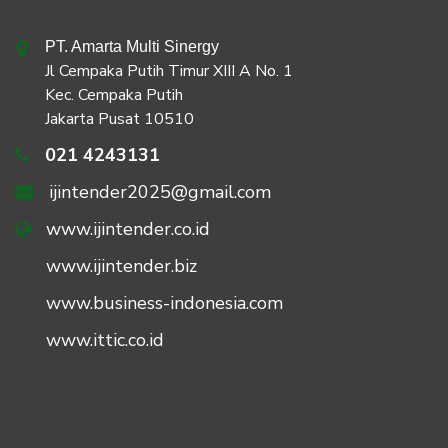
PT. Amarta Multi Sinergy
Jl Cempaka Putih Timur XIII A No. 1
Kec. Cempaka Putih
Jakarta Pusat 10510
021 4243131
ijintender2025@gmail.com
www.ijintender.co.id
www.ijintender.biz
www.business-indonesia.com
www.ittic.co.id