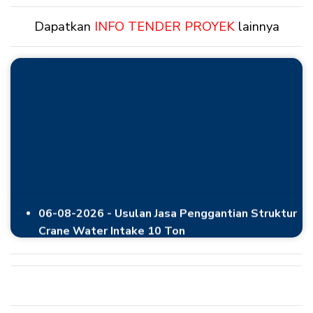
Dapatkan
INFO TENDER PROYEK
lainnya
06-08-2026 - Usulan Jasa Penggantian Struktur
Crane Water Intake 10 Ton
06-08-2026 - Pengadaan Portable Microscope
06-08-2026 - Pengadaan Barang dan Jasa GI 150
kV Genteng Extension 4 Line Bay
06-08-2026 - Pengadaan Panel Sub Distribution
Panel (SDP) untuk Penyambungan Pelanggan
Skema BP Estetika Perumahan