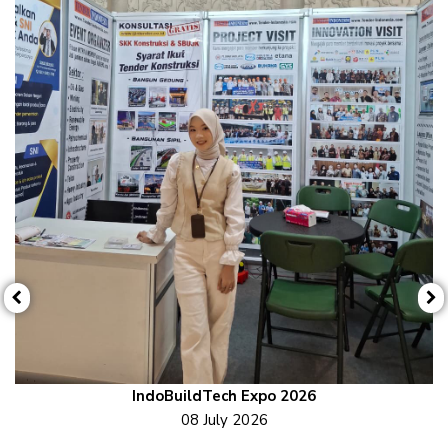
Previous
N
IndoBuildTech Expo 2026
08 July 2026